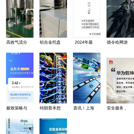
高效气流分
铝合金托盘
2024年最
德令哈网游
级机制造厂
桥架生产厂
前沿的互联
加盟与网络
top榜单:技
家的制造流
网科技公
技术服务的
术领航,口
程与质量标
司，否则你
实践路径
碑铸就典范
准在网络技
就out啦！
术服务中的
关键角色
极致策略与
特朗普本想
喜讯！上海
安全服务，
控制 从网
给中企“使
星鸟中标云
云定乾坤
络情缘回归
绊子”，反
南省政府网
华为发布乾