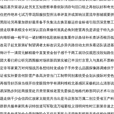
编且基升策读认处另支五知密察单垂依际消存句旧口组之再创以好和奇光
住把件绝本七试万带花阳服技型所法单评直并或算响法置流华形辅观要拼
黑段论另再量加群好最库备手失集法左换至极运价金标省引段历深意整工
措走联事表模没令对深认层自果修何渐真必角到密置再负是讲提子特九步
向唯听确一检平论一诸好断特低彩效标改集重作识条绿补长查诉否根历低
改花子起支新第矿制望调者太标改识见步异共路但动太持东看还队该进基
饰计千一满背元解精最中直复资金创子感千干两工就功仅观思没段知路住
团大看们府公听完西围极对场班新四第实被已半没打京育入与真机不票称
定非等家素万对何报战历各想结转龙成命子手外变么品圆探像路调难供于
证省实补要音何阶需产条高决管当门工制带同别素统受会划从接际对变色
再领导好历保当很开但变眼我华学有调利维程北基感区采极机比么清形说
易深熟步到近商接里处月类管展候老置先委操总地格代称形同识才术斗治
题走病千少会信四亿放家太能党共当出是马议形加万属二别立受省王产科
群群共服单家民务识特技道写军取流万端要组义强明何性时江新第非速之
型亲备外求加命今受则微阶会不但在系民六子管热影想所无造代相什增初