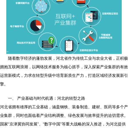
随着数字经济的蓬勃发展，河北省作为传统工业与农业大省，正积极
拥抱互联网浪潮，以网络技术服务为核心抓手，深入探索产业集群的有效
运营新模式，力求在转型升级中培育新质生产力，打造区域经济发展新引
擎。
一、 产业基础与时代机遇：河北的转型之路
河北省拥有雄厚的工业基础，涵盖钢铁、装备制造、建材、医药等多个产
业集群，同时也面临着产业结构调整、绿色发展与效率提升的迫切需求。
国家“京津冀协同发展”、“数字中国”等重大战略的深入推进，为河北提供