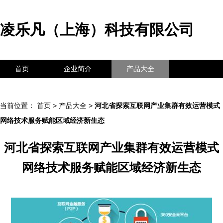
凌乐凡（上海）科技有限公司
首页
企业简介
产品大全
联系我们
企业信息
访客留言
当前位置：
首页
>
产品大全
>
河北省探索互联网产业集群有效运营模式
网络技术服务赋能区域经济新生态
河北省探索互联网产业集群有效运营模式
网络技术服务赋能区域经济新生态