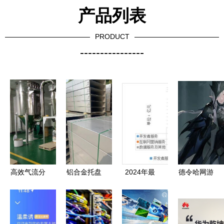
产品列表
PRODUCT
----------------
高效气流分
铝合金托盘
2024年最
德令哈网游
级机制造厂
桥架生产厂
前沿的互联
加盟与网络
top榜单:技
家的制造流
网科技公
技术服务的
术领航,口
程与质量标
司，否则你
实践路径