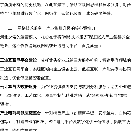
了前所未有的历史机遇。在此背景下，借助互联网思维和技术服务，对传
统产业集群进行数字化、网络化、智能化改造，成为破局关键。
二、 网络技术服务：产业集群升级的核心驱动力
河北探索的运营模式，核心在于将“网络技术服务”深度嵌入产业集群的全
链条。这不仅仅是建设网站或开通电商平台，而是涵盖：
工业互联网平台建设
：依托龙头企业或第三方服务机构，搭建垂直领域的
工业互联网平台，实现区域内企业设备上云、数据互联、产能共享与协同
制造，优化供应链资源配置。
云计算与大数据服务
：为企业提供算力支持与数据分析服务，助力企业进
行市场预测、工艺优化、质量控制与精准营销，从“经验驱动”转向“数据
驱动”。
产业电商与供应链整合
：针对特色产业（如清河羊绒、安平丝网、白沟箱
包等），打造专业的B2B、B2C电商平台及数字化供应链体系，拓展市场
渠道，降低交易成本。